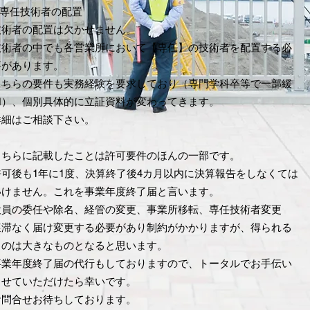
2.専任技術者の配置
技術者の配置は欠かせません。
技術者の中でも各営業所において【専任】の技術者を配置する必
要があります。
こちらの要件も実務経験を要求しており（専門学科卒等で一部緩
和）、個別具体的に立証資料が変わってきます。
詳細はご相談下さい。
こちらに記載したことは許可要件のほんの一部です。
許可後も1年に1度、決算終了後4カ月以内に決算報告をしなくては
いけません。これを事業年度終了届と言います。
役員の委任や除名、経管の変更、事業所移転、専任技術者変更
遅滞なく届け変更する必要があり制約がかかりますが、得られる
ものは大きなものとなると思います。
事業年度終了届の代行もしておりますので、
トータルでお手伝い
させていただけたら幸いです。
​お問合せお待ちしております。