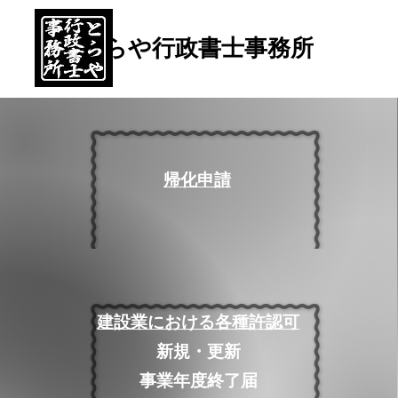
とらや行政書士事務所
帰化申請
建設業における各種許認可
​新規・更新
事業年度終了届