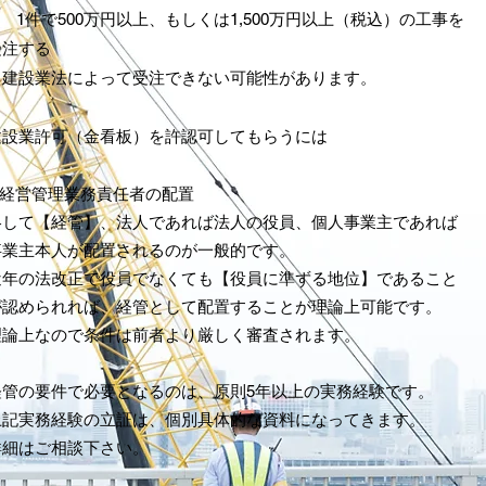
 1件で500万円以上、もしくは1,500万円以上（税込）の工事を
受注する
建設業法によって受注できない可能性があります。
建設業許可（金看板）を許認可してもらうには
1.経営管理業務責任者の配置
略して【経管】、法人であれば法人の役員、個人事業主であれば
事業主本人が配置されるのが一般的です。
近年の法改正で役員でなくても【役員に準ずる地位】であること
が認められれば、経管として配置することが理論上可能です。
理論上なので条件は前者より厳しく審査されます。
経管の要件で必要となるのは、原則5年以上の実務経験です。
上記実務経験の立証は、個別具体的な資料になってきます。
詳細はご相談下さい。