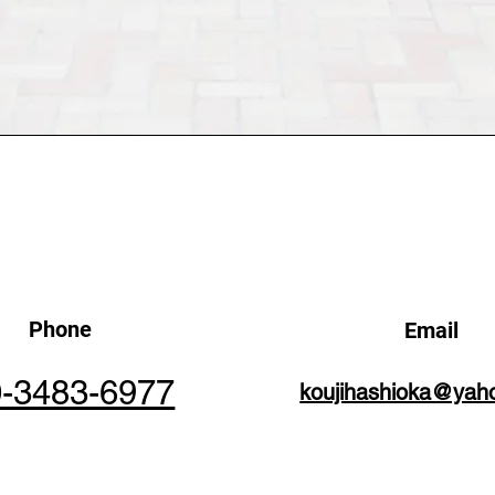
Phone
Email
0-3483-6977
koujihashioka@yaho