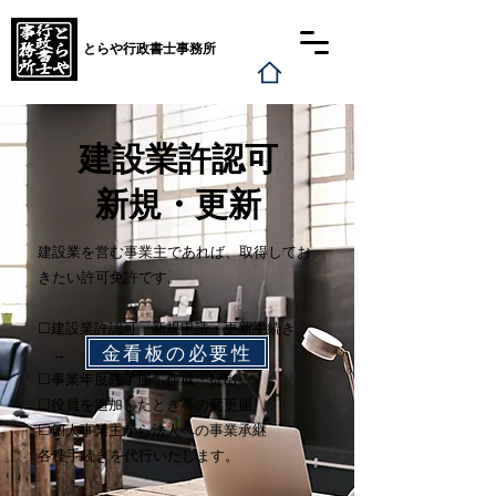
とらや行政書士事務所
建設業許認可
新規・更新
建設業を営む事業主であれば、取得してお
きたい許可免許です。
☐建設業許認可 新規申請・更新手続き
金看板の必要性
​ →
☐事業年度終了届 作成・提出
☐役員を追加したとき等の変更届
☐個人事業主から法人への事業承継
各種手続きを代行いたします。