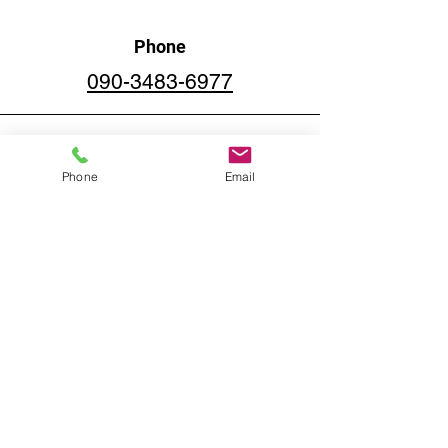
Phone
​090-3483-6977
Phone
Email
Email
koujihashioka@yahoo.co.jp
Connect