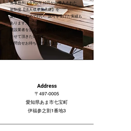
当事務所は令和2年10月から導入された
新制度【法人成事業承継】を
愛知県で初めて行い、認可を受けた実績も
あります。
建設業者を営んでおられる方のサポートを
させて頂きたいです。
お問合せお待ちしております。
Address
〒497-0005
愛知県あま市七宝町
伊福参之割1番地3